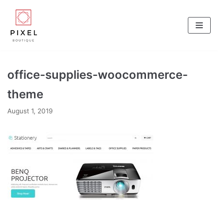
Skip
to
content
office-supplies-woocommerce-
theme
August 1, 2019