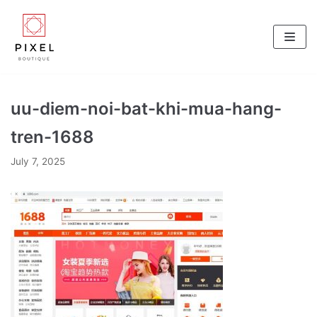
Skip
to
content
uu-diem-noi-bat-khi-mua-hang-
tren-1688
July 7, 2025