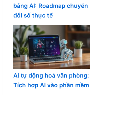
bằng AI: Roadmap chuyển
đổi số thực tế
AI tự động hoá văn phòng:
Tích hợp AI vào phần mềm