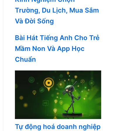
Trường, Du Lịch, Mua Sắm
Và Đời Sống
Bài Hát Tiếng Anh Cho Trẻ
Mầm Non Và App Học
Chuẩn
Tự động hoá doanh nghiệp