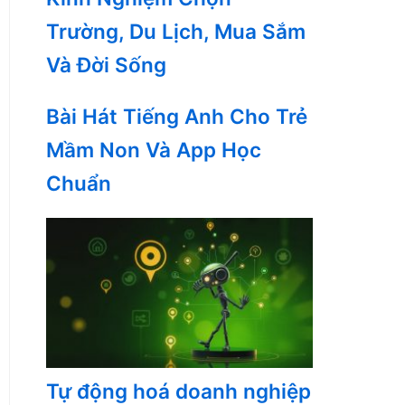
Trường, Du Lịch, Mua Sắm
Và Đời Sống
Bài Hát Tiếng Anh Cho Trẻ
Mầm Non Và App Học
Chuẩn
Tự động hoá doanh nghiệp