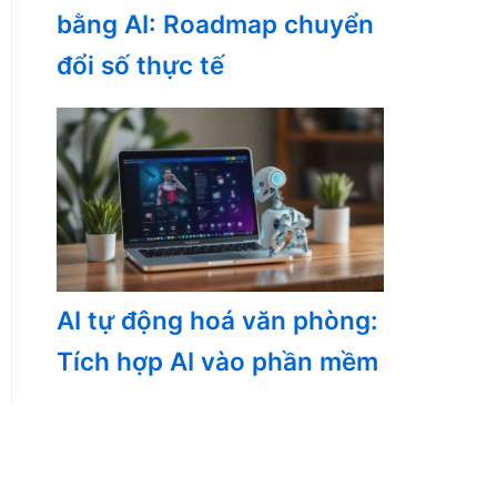
bằng AI: Roadmap chuyển
đổi số thực tế
AI tự động hoá văn phòng:
Tích hợp AI vào phần mềm