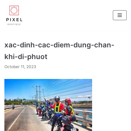
Skip
to
content
xac-dinh-cac-diem-dung-chan-
khi-di-phuot
October 11, 2023