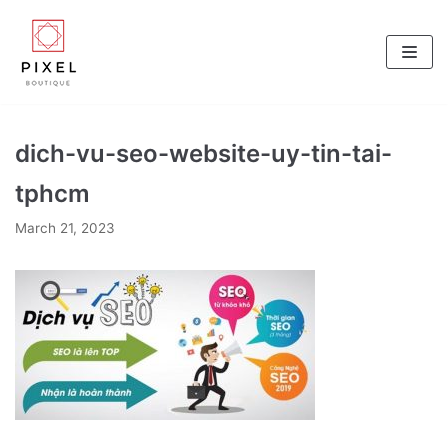
Skip
to
content
dich-vu-seo-website-uy-tin-tai-
tphcm
March 21, 2023