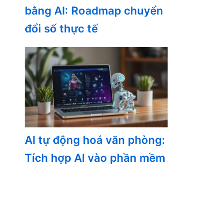
bằng AI: Roadmap chuyển
đổi số thực tế
AI tự động hoá văn phòng:
Tích hợp AI vào phần mềm