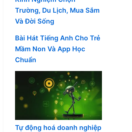
Trường, Du Lịch, Mua Sắm
Và Đời Sống
Bài Hát Tiếng Anh Cho Trẻ
Mầm Non Và App Học
Chuẩn
Tự động hoá doanh nghiệp