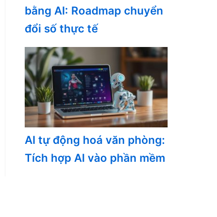
bằng AI: Roadmap chuyển
đổi số thực tế
AI tự động hoá văn phòng:
Tích hợp AI vào phần mềm