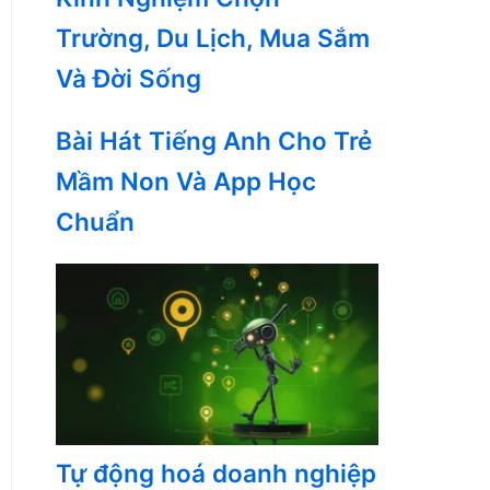
Trường, Du Lịch, Mua Sắm
Và Đời Sống
Bài Hát Tiếng Anh Cho Trẻ
Mầm Non Và App Học
Chuẩn
Tự động hoá doanh nghiệp