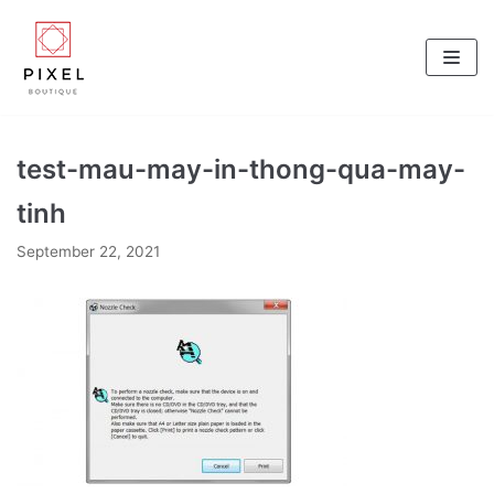
Skip
to
content
test-mau-may-in-thong-qua-may-
tinh
September 22, 2021