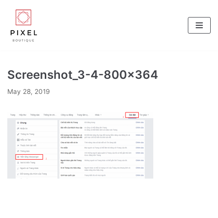
Skip
to
content
Screenshot_3-4-800×364
May 28, 2019