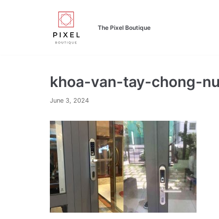
Skip
to
The Pixel Boutique
content
khoa-van-tay-chong-n
June 3, 2024