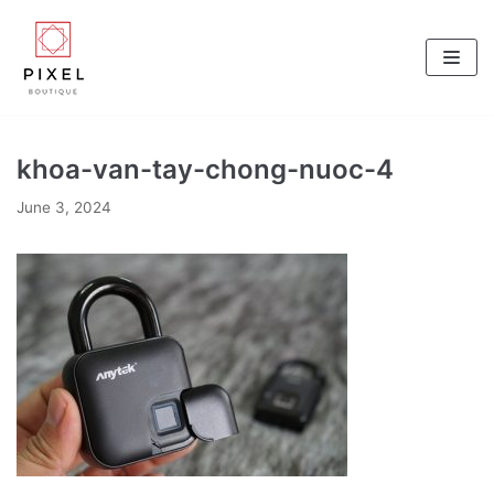
Skip
to
content
khoa-van-tay-chong-nuoc-4
June 3, 2024