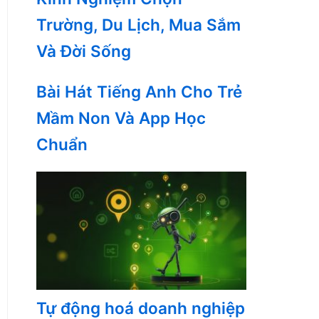
Trường, Du Lịch, Mua Sắm
Và Đời Sống
Bài Hát Tiếng Anh Cho Trẻ
Mầm Non Và App Học
Chuẩn
Tự động hoá doanh nghiệp