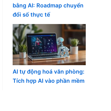
bằng AI: Roadmap chuyển
đổi số thực tế
AI tự động hoá văn phòng:
Tích hợp AI vào phần mềm