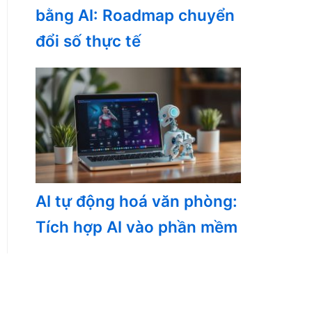
bằng AI: Roadmap chuyển
đổi số thực tế
AI tự động hoá văn phòng:
Tích hợp AI vào phần mềm