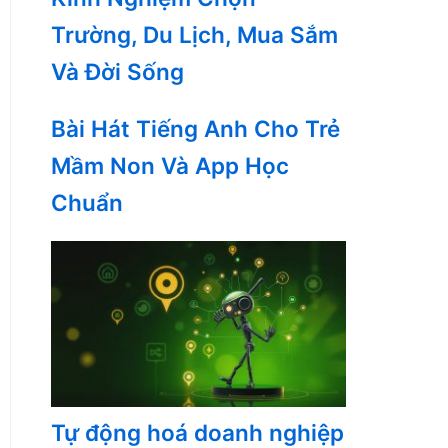
Trường, Du Lịch, Mua Sắm
Và Đời Sống
Bài Hát Tiếng Anh Cho Trẻ
Mầm Non Và App Học
Chuẩn
Tự động hoá doanh nghiệp