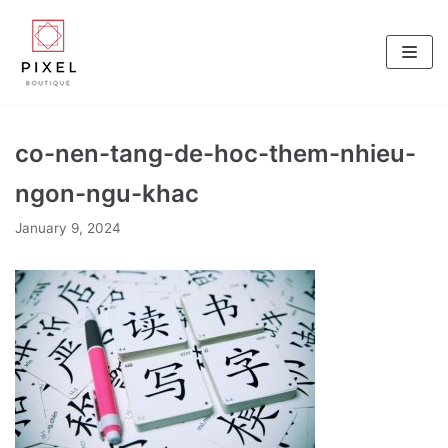
Skip
to
content
co-nen-tang-de-hoc-them-nhieu-
ngon-ngu-khac
January 9, 2024