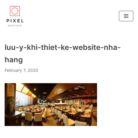
Skip
to
content
luu-y-khi-thiet-ke-website-nha-
hang
February 7, 2020