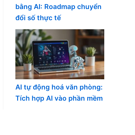
bằng AI: Roadmap chuyển
đổi số thực tế
AI tự động hoá văn phòng:
Tích hợp AI vào phần mềm