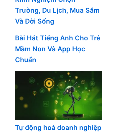
Trường, Du Lịch, Mua Sắm
Và Đời Sống
Bài Hát Tiếng Anh Cho Trẻ
Mầm Non Và App Học
Chuẩn
Tự động hoá doanh nghiệp