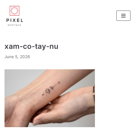
Skip
to
content
xam-co-tay-nu
June 5, 2026