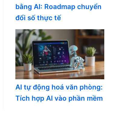
bằng AI: Roadmap chuyển
đổi số thực tế
AI tự động hoá văn phòng:
Tích hợp AI vào phần mềm