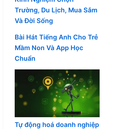
Trường, Du Lịch, Mua Sắm
Và Đời Sống
Bài Hát Tiếng Anh Cho Trẻ
Mầm Non Và App Học
Chuẩn
Tự động hoá doanh nghiệp