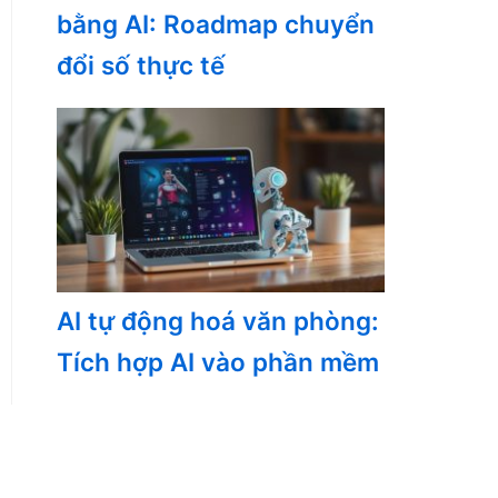
bằng AI: Roadmap chuyển
đổi số thực tế
AI tự động hoá văn phòng:
Tích hợp AI vào phần mềm