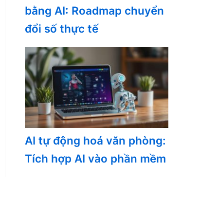
bằng AI: Roadmap chuyển
đổi số thực tế
AI tự động hoá văn phòng:
Tích hợp AI vào phần mềm