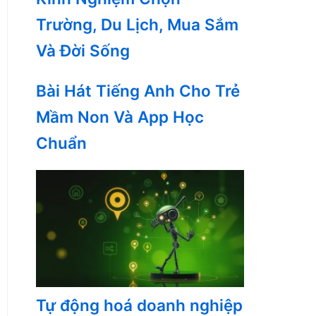
Trường, Du Lịch, Mua Sắm
Và Đời Sống
Bài Hát Tiếng Anh Cho Trẻ
Mầm Non Và App Học
Chuẩn
Tự động hoá doanh nghiệp