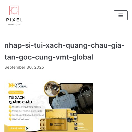
Skip
to
content
nhap-si-tui-xach-quang-chau-gia-
tan-goc-cung-vmt-global
September 30, 2025