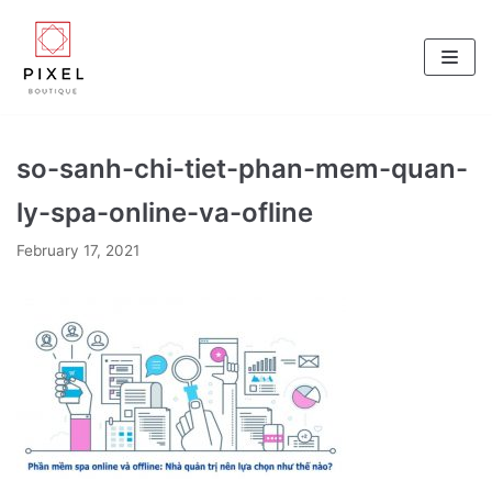
Skip
to
content
so-sanh-chi-tiet-phan-mem-quan-
ly-spa-online-va-ofline
February 17, 2021