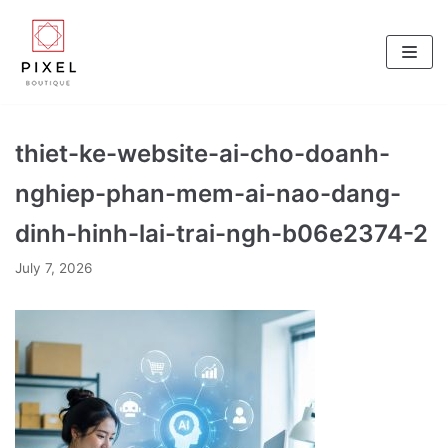
Skip
to
content
thiet-ke-website-ai-cho-doanh-
nghiep-phan-mem-ai-nao-dang-
dinh-hinh-lai-trai-ngh-b06e2374-2
July 7, 2026