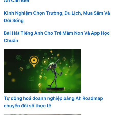
Ẩn Cần Biết
Kinh Nghiệm Chọn Trường, Du Lịch, Mua Sắm Và
Đời Sống
Bài Hát Tiếng Anh Cho Trẻ Mầm Non Và App Học
Chuẩn
Tự động hoá doanh nghiệp bằng AI: Roadmap
chuyển đổi số thực tế