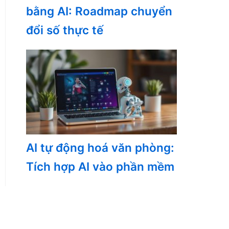
bằng AI: Roadmap chuyển
đổi số thực tế
AI tự động hoá văn phòng:
Tích hợp AI vào phần mềm