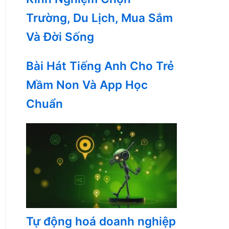
Trường, Du Lịch, Mua Sắm
Và Đời Sống
Bài Hát Tiếng Anh Cho Trẻ
Mầm Non Và App Học
Chuẩn
Tự động hoá doanh nghiệp