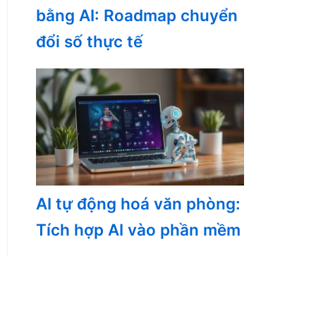
bằng AI: Roadmap chuyển
đổi số thực tế
AI tự động hoá văn phòng:
Tích hợp AI vào phần mềm