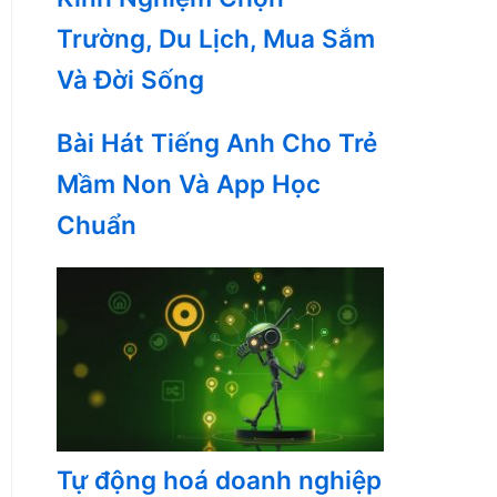
Trường, Du Lịch, Mua Sắm
Và Đời Sống
Bài Hát Tiếng Anh Cho Trẻ
Mầm Non Và App Học
Chuẩn
Tự động hoá doanh nghiệp