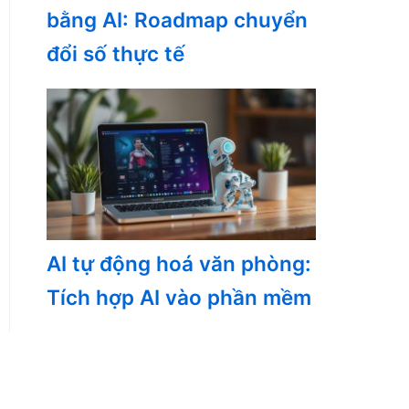
bằng AI: Roadmap chuyển
đổi số thực tế
AI tự động hoá văn phòng:
Tích hợp AI vào phần mềm