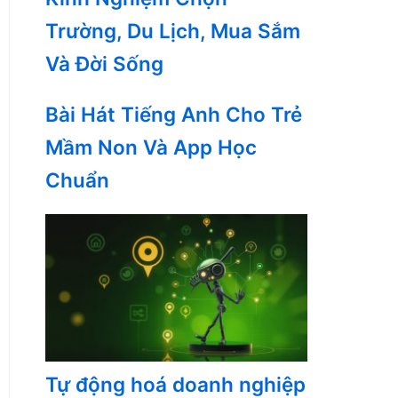
Trường, Du Lịch, Mua Sắm
Và Đời Sống
Bài Hát Tiếng Anh Cho Trẻ
Mầm Non Và App Học
Chuẩn
Tự động hoá doanh nghiệp