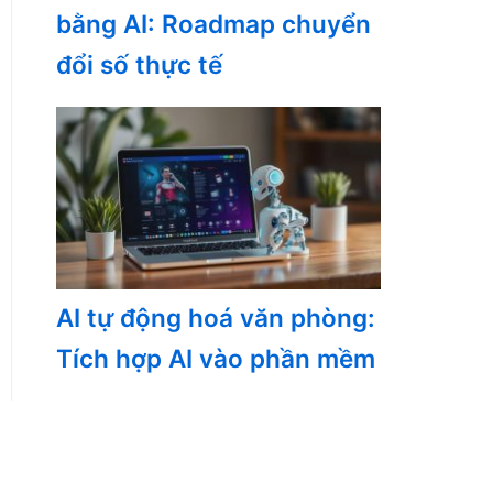
bằng AI: Roadmap chuyển
đổi số thực tế
AI tự động hoá văn phòng:
Tích hợp AI vào phần mềm