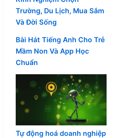
Trường, Du Lịch, Mua Sắm
Và Đời Sống
Bài Hát Tiếng Anh Cho Trẻ
Mầm Non Và App Học
Chuẩn
Tự động hoá doanh nghiệp