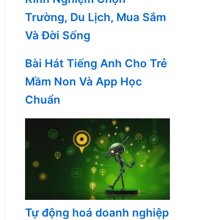
Trường, Du Lịch, Mua Sắm
Và Đời Sống
Bài Hát Tiếng Anh Cho Trẻ
Mầm Non Và App Học
Chuẩn
Tự động hoá doanh nghiệp