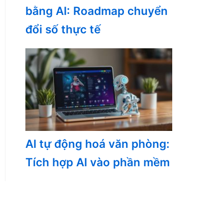
bằng AI: Roadmap chuyển
đổi số thực tế
AI tự động hoá văn phòng:
Tích hợp AI vào phần mềm