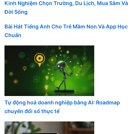
Kinh Nghiệm Chọn Trường, Du Lịch, Mua Sắm Và
Đời Sống
Bài Hát Tiếng Anh Cho Trẻ Mầm Non Và App Học
Chuẩn
Tự động hoá doanh nghiệp bằng AI: Roadmap
chuyển đổi số thực tế