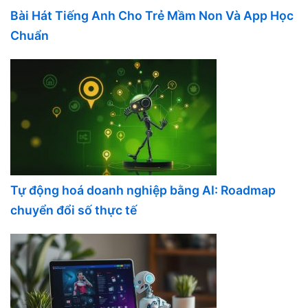
Bài Hát Tiếng Anh Cho Trẻ Mầm Non Và App Học
Chuẩn
Tự động hoá doanh nghiệp bằng AI: Roadmap
chuyển đổi số thực tế