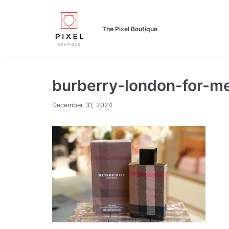
Skip
to
The Pixel Boutique
content
burberry-london-for-m
December 31, 2024