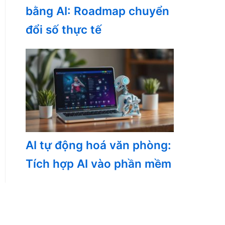
bằng AI: Roadmap chuyển
đổi số thực tế
AI tự động hoá văn phòng:
Tích hợp AI vào phần mềm