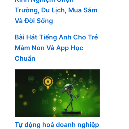
Trường, Du Lịch, Mua Sắm
Và Đời Sống
Bài Hát Tiếng Anh Cho Trẻ
Mầm Non Và App Học
Chuẩn
Tự động hoá doanh nghiệp