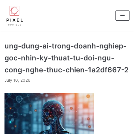
Skip
to
content
ung-dung-ai-trong-doanh-nghiep-
goc-nhin-ky-thuat-tu-doi-ngu-
cong-nghe-thuc-chien-1a2df667-2
July 10, 2026