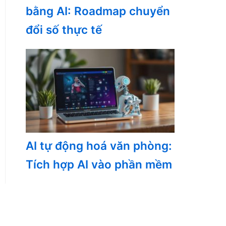
bằng AI: Roadmap chuyển
đổi số thực tế
AI tự động hoá văn phòng:
Tích hợp AI vào phần mềm