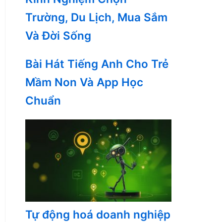
Trường, Du Lịch, Mua Sắm
Và Đời Sống
Bài Hát Tiếng Anh Cho Trẻ
Mầm Non Và App Học
Chuẩn
Tự động hoá doanh nghiệp