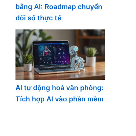
bằng AI: Roadmap chuyển
đổi số thực tế
AI tự động hoá văn phòng:
Tích hợp AI vào phần mềm