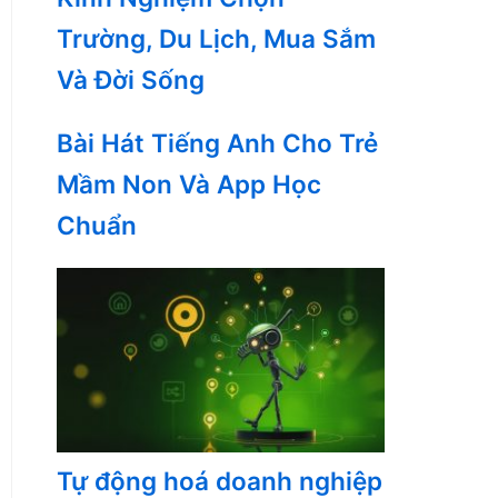
Trường, Du Lịch, Mua Sắm
Và Đời Sống
Bài Hát Tiếng Anh Cho Trẻ
Mầm Non Và App Học
Chuẩn
Tự động hoá doanh nghiệp