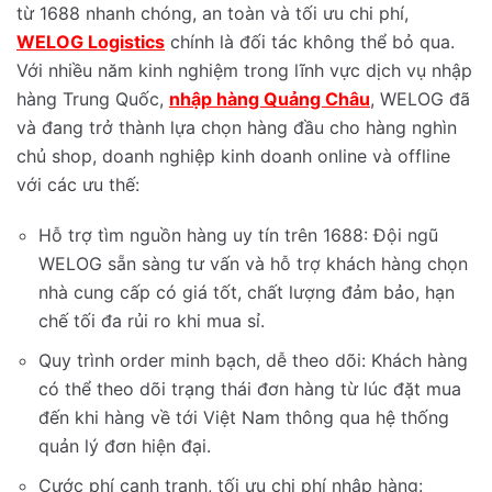
từ 1688 nhanh chóng, an toàn và tối ưu chi phí,
WELOG Logistics
chính là đối tác không thể bỏ qua.
Với nhiều năm kinh nghiệm trong lĩnh vực dịch vụ nhập
hàng Trung Quốc,
nhập hàng Quảng Châu
, WELOG đã
và đang trở thành lựa chọn hàng đầu cho hàng nghìn
chủ shop, doanh nghiệp kinh doanh online và offline
với các ưu thế:
Hỗ trợ tìm nguồn hàng uy tín trên 1688: Đội ngũ
WELOG sẵn sàng tư vấn và hỗ trợ khách hàng chọn
nhà cung cấp có giá tốt, chất lượng đảm bảo, hạn
chế tối đa rủi ro khi mua sỉ.
Quy trình order minh bạch, dễ theo dõi: Khách hàng
có thể theo dõi trạng thái đơn hàng từ lúc đặt mua
đến khi hàng về tới Việt Nam thông qua hệ thống
quản lý đơn hiện đại.
Cước phí cạnh tranh, tối ưu chi phí nhập hàng: