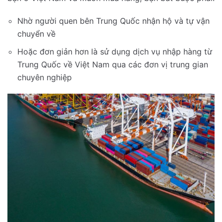
Nhờ người quen bên Trung Quốc nhận hộ và tự vận
chuyển về
Hoặc đơn giản hơn là sử dụng dịch vụ nhập hàng từ
Trung Quốc về Việt Nam qua các đơn vị trung gian
chuyên nghiệp