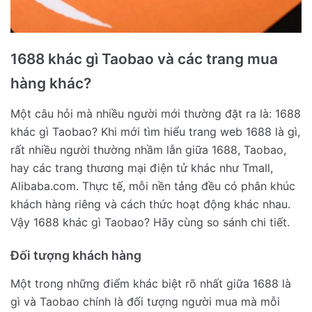
1688 khác gì Taobao và các trang mua
hàng khác?
Một câu hỏi mà nhiều người mới thường đặt ra là: 1688
khác gì Taobao? Khi mới tìm hiểu trang web 1688 là gì,
rất nhiều người thường nhầm lẫn giữa 1688, Taobao,
hay các trang thương mại điện tử khác như Tmall,
Alibaba.com. Thực tế, mỗi nền tảng đều có phân khúc
khách hàng riêng và cách thức hoạt động khác nhau.
Vậy 1688 khác gì Taobao? Hãy cùng so sánh chi tiết.
Đối tượng khách hàng
Một trong những điểm khác biệt rõ nhất giữa 1688 là
gì và Taobao chính là đối tượng người mua mà mỗi