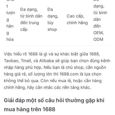
t
dạng,
Đa dạng,
Đa
lượn
từ bình
từ bình dân
dạng,
Cao cấp,
g
dân
đến trung
tùy
chính hãng
hàn
đến
cấp
shop
g
OEM,
hóa
ODM
Việc hiểu rõ 1688 là gì và sự khác biệt giữa 1688,
Taobao, Tmall, và Alibaba sẽ giúp bạn chọn đúng kênh
nhập hàng phù hợp. Nếu bạn là chủ shop, cần nguồn
hàng giá rẻ, số lượng lớn thì 1688.com là lựa chọn
không thể bỏ qua. Còn nếu mua lẻ, hoặc cần hàng
chính hãng, hãy cân nhắc các nền tảng khác.
Giải đáp một số câu hỏi thường gặp khi
mua hàng trên 1688