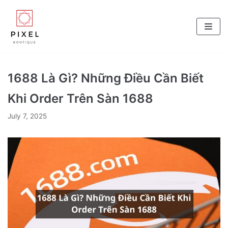
Skip
to
content
1688 Là Gì? Những Điều Cần Biết
Khi Order Trên Sàn 1688
July 7, 2025