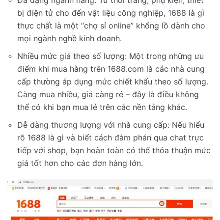
bị điện tử cho đến vật liệu công nghiệp, 1688 là gì
thực chất là một “chợ sỉ online” khổng lồ dành cho
mọi ngành nghề kinh doanh.
Nhiều mức giá theo số lượng: Một trong những ưu
điểm khi mua hàng trên 1688.com là các nhà cung
cấp thường áp dụng mức chiết khấu theo số lượng.
Càng mua nhiều, giá càng rẻ – đây là điều không
thể có khi bạn mua lẻ trên các nền tảng khác.
Dễ dàng thương lượng với nhà cung cấp: Nếu hiểu
rõ 1688 là gì và biết cách đàm phán qua chat trực
tiếp với shop, bạn hoàn toàn có thể thỏa thuận mức
giá tốt hơn cho các đơn hàng lớn.