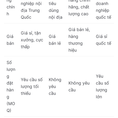
ng
hàng chính
nghiệp nội
tiêu
doanh
chín
hãng, chất
địa Trung
dùng
nghiệp
h
lượng cao
Quốc
nội địa
quốc tế
Giá bán lẻ,
Giá sỉ, tận
Giá
Giá
hàng
Giá sỉ
xưởng, cực
bán
bán lẻ
thương
quốc tế
thấp
hiệu
Số
lượn
g
Yêu
Yêu cầu số
Không
đặt
Không yêu
cầu số
lượng tối
yêu
hàn
cầu
lượng
thiểu
cầu
g
lớn
(MO
Q)