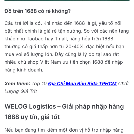
Đồ trên 1688 có rẻ không?
Câu trả lời là có. Khi nhắc đến 1688 là gì, yếu tố nổi
bật nhất chính là giá rẻ tận xưởng. So với các nền tảng
khác như Taobao hay Tmall, hàng hóa trên 1688
thường có giá thấp hơn từ 20-40%, đặc biệt nếu bạn
mua với số lượng lớn. Đây cũng là lý do tại sao rất
nhiều chủ shop Việt Nam ưu tiên chọn 1688 để nhập
hàng kinh doanh.
Xem thêm
: Top 10
Địa Chỉ Mua Bàn Bida TPHCM
Chất
Lượng Giá Tốt
WELOG Logistics – Giải pháp nhập hàng
1688 uy tín, giá tốt
Nếu bạn đang tìm kiếm một đơn vị hỗ trợ nhập hàng