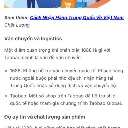
Xem thêm
:
Cách Nhập Hàng Trung Quốc Về Việt Nam
Chất Lượng
Vận chuyển và logistics
Một điểm quan trọng khi phân biệt 1688 là gì với
Taobao chính là vấn đề vận chuyển:
1688: Không hỗ trợ vận chuyển quốc tế. Khách hàng
nước ngoài buộc phải nhờ địa chỉ nhận hàng tại
Trung Quốc hoặc sử dụng dịch vụ vận chuyển hộ.
Taobao: Một số shop trên Taobao đã hỗ trợ ship
quốc tế hoặc tham gia chương trình Taobao Global.
Độ uy tín và chất lượng sản phẩm