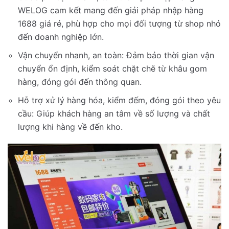
WELOG cam kết mang đến giải pháp nhập hàng
1688 giá rẻ, phù hợp cho mọi đối tượng từ shop nhỏ
đến doanh nghiệp lớn.
Vận chuyển nhanh, an toàn: Đảm bảo thời gian vận
chuyển ổn định, kiểm soát chặt chẽ từ khâu gom
hàng, đóng gói đến thông quan.
Hỗ trợ xử lý hàng hóa, kiểm đếm, đóng gói theo yêu
cầu: Giúp khách hàng an tâm về số lượng và chất
lượng khi hàng về đến kho.