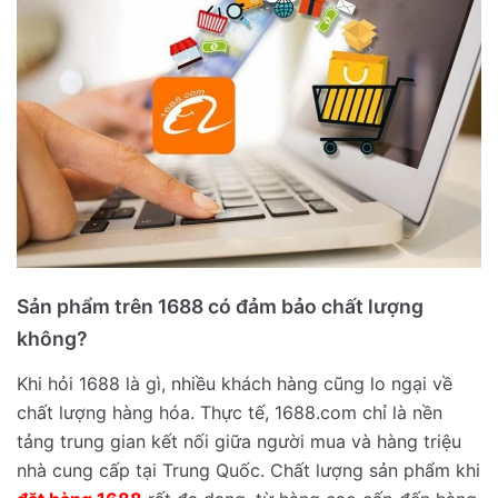
Sản phẩm trên 1688 có đảm bảo chất lượng
không?
Khi hỏi 1688 là gì, nhiều khách hàng cũng lo ngại về
chất lượng hàng hóa. Thực tế, 1688.com chỉ là nền
tảng trung gian kết nối giữa người mua và hàng triệu
nhà cung cấp tại Trung Quốc. Chất lượng sản phẩm khi