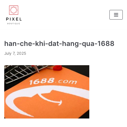
Skip
to
content
han-che-khi-dat-hang-qua-1688
July 7, 2025