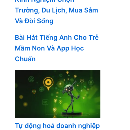
Trường, Du Lịch, Mua Sắm
Và Đời Sống
Bài Hát Tiếng Anh Cho Trẻ
Mầm Non Và App Học
Chuẩn
Tự động hoá doanh nghiệp