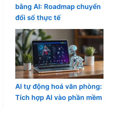
bằng AI: Roadmap chuyển
đổi số thực tế
AI tự động hoá văn phòng:
Tích hợp AI vào phần mềm