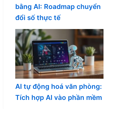
bằng AI: Roadmap chuyển
đổi số thực tế
AI tự động hoá văn phòng:
Tích hợp AI vào phần mềm