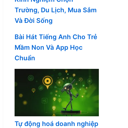
Trường, Du Lịch, Mua Sắm
Và Đời Sống
Bài Hát Tiếng Anh Cho Trẻ
Mầm Non Và App Học
Chuẩn
Tự động hoá doanh nghiệp