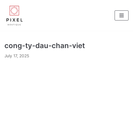
Skip
to
content
cong-ty-dau-chan-viet
July 17, 2025