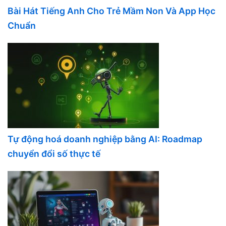
Bài Hát Tiếng Anh Cho Trẻ Mầm Non Và App Học
Chuẩn
Tự động hoá doanh nghiệp bằng AI: Roadmap
chuyển đổi số thực tế